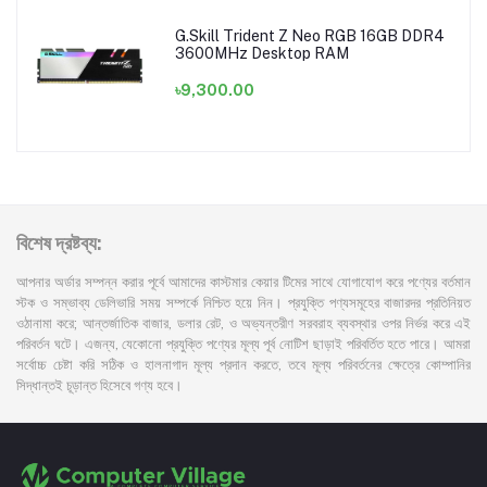
G.Skill Trident Z Neo RGB 16GB DDR4
3600MHz Desktop RAM
৳9,300.00
বিশেষ দ্রষ্টব্য:
আপনার অর্ডার সম্পন্ন করার পূর্বে আমাদের কাস্টমার কেয়ার টিমের সাথে যোগাযোগ করে পণ্যের বর্তমান
স্টক ও সম্ভাব্য ডেলিভারি সময় সম্পর্কে নিশ্চিত হয়ে নিন। প্রযুক্তি পণ্যসমূহের বাজারদর প্রতিনিয়ত
ওঠানামা করে; আন্তর্জাতিক বাজার, ডলার রেট, ও অভ্যন্তরীণ সরবরাহ ব্যবস্থার ওপর নির্ভর করে এই
পরিবর্তন ঘটে। এজন্য, যেকোনো প্রযুক্তি পণ্যের মূল্য পূর্ব নোটিশ ছাড়াই পরিবর্তিত হতে পারে। আমরা
সর্বোচ্চ চেষ্টা করি সঠিক ও হালনাগাদ মূল্য প্রদান করতে, তবে মূল্য পরিবর্তনের ক্ষেত্রে কোম্পানির
সিদ্ধান্তই চূড়ান্ত হিসেবে গণ্য হবে।