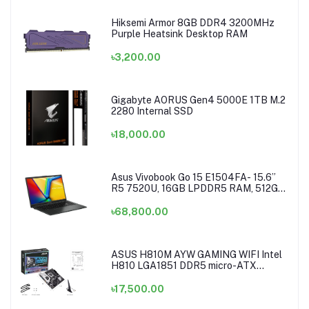
Hiksemi Armor 8GB DDR4 3200MHz
Purple Heatsink Desktop RAM
৳3,200.00
Gigabyte AORUS Gen4 5000E 1TB M.2
2280 Internal SSD
৳18,000.00
Asus Vivobook Go 15 E1504FA- 15.6”
R5 7520U, 16GB LPDDR5 RAM, 512GB
NVMe Laptop
৳68,800.00
ASUS H810M AYW GAMING WIFI Intel
H810 LGA1851 DDR5 micro-ATX
Motherboard
৳17,500.00