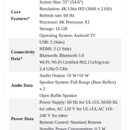
Screen Size: 55" (54.6")
Resolution: 4K Ultra HD (3840 x 2160)
Core
Refresh rate: 60 Hz
Features*
Processor: 4K Processor X1
Storage: 16 GB
Operating System: Android TV
USB: 2 (Side)
HDMI: 3 (3 Side)
Connectivity
Bluetooth: Bluetooth 5.0
Data*
Wi-Fi: Wi-Fi Certified 802.11a/b/g/n/ac
2.4 GHz/5 GHz
Audio Output: 10 W+10 W
Speaker System: Full Range (Bass Reflex)
Audio Data
x 2
Open Baffle Speaker
Power Supply: 60 Hz for UL cUL 50/60 Hz
for other, AC 120 V for UL cUL AC 110-
240 V for other
Power Data
Remote Control: Standard Remote
Standby Power Consumption: 0.5 W