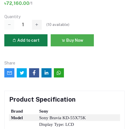
৳72,160.00
/1
Quantity
(
10
available)
Add to cart
Buy Now
Share
Product Specification
Brand
Sony
Model
Sony Bravia KD-55X75K
Display Type: LCD