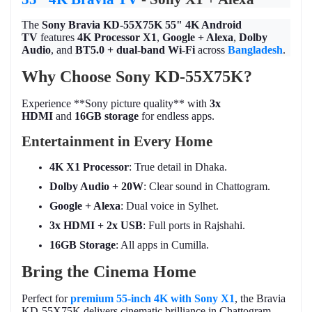
The
Sony Bravia KD-55X75K 55" 4K Android
TV
features
4K Processor X1
,
Google + Alexa
,
Dolby
Audio
, and
BT5.0 + dual-band Wi-Fi
across
Bangladesh
.
Why Choose Sony KD-55X75K?
Experience **Sony picture quality** with
3x
HDMI
and
16GB storage
for endless apps.
Entertainment in Every Home
4K X1 Processor
: True detail in Dhaka.
Dolby Audio + 20W
: Clear sound in Chattogram.
Google + Alexa
: Dual voice in Sylhet.
3x HDMI + 2x USB
: Full ports in Rajshahi.
16GB Storage
: All apps in Cumilla.
Bring the Cinema Home
Perfect for
premium 55-inch 4K with Sony X1
, the Bravia
KD-55X75K delivers cinematic brilliance in Chattogram,